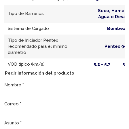
Seco, Húmedo
Tipo de Barrenos
Agua o Desa
Sistema de Cargado
Bombead
Tipo de Iniciador Pentex
recomendado para el mínimo
Pentex 900
diámetro
VOD típico (km/s)
5.2 - 5.7
5.6
Pedir información del producto
Nombre
*
Correo
*
Asunto
*