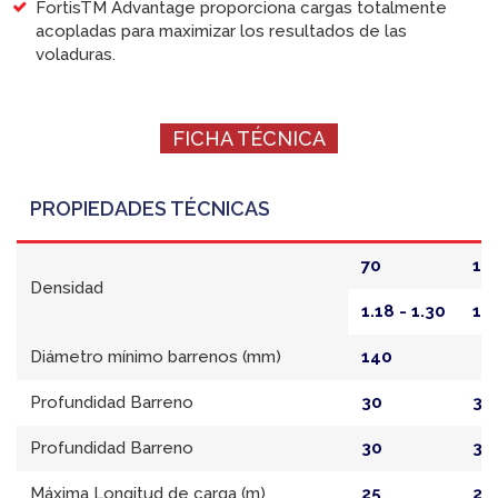
FortisTM Advantage proporciona cargas totalmente
acopladas para maximizar los resultados de las
voladuras.
FICHA TÉCNICA
PROPIEDADES TÉCNICAS
70
10
Densidad
1.18 - 1.30
1.2
Diámetro mínimo barrenos (mm)
140
Profundidad Barreno
30
30
Profundidad Barreno
30
30
Máxima Longitud de carga (m)
25
25