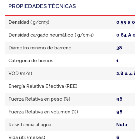
PROPIEDADES TÉCNICAS
Densidad ( g/cm3)
0.55 a 0.
Densidad cargado neumático ( g/cm3)
0.64 A 0.
Diámetro mínimo de barreno
38
Categoría de humos
1
VOD (m/s)
2.8 a 4.8
Energía Relativa Efectiva (REE)
Fuerza Relativa en peso (%)
98
Fuerza Relativa en volumen (%)
98
Resistencia al agua
Nula
Vida útil (meses)
6