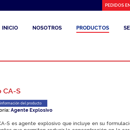
PEDIDOS EN
INICIO
NOSOTROS
PRODUCTOS
SE
o CA-S
 información del producto
oría:
Agente Explosivo
A-S es agente explosivo que incluye en su formulac
antes que permiten reducir la concentración en la ca