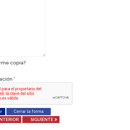
rme copia?
cación
*
r
Cerrar la forma