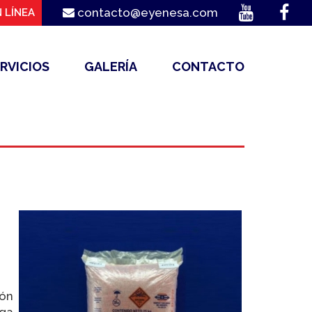
contacto@eyenesa.com
 LÍNEA
RVICIOS
GALERÍA
CONTACTO
ión
rga