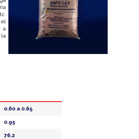
ía
tc.
 el
r a
 la
0.60 a 0.65
0.95
76.2