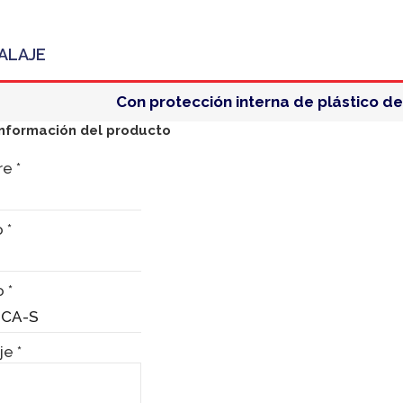
ALAJE
Con protección interna de plástico de 
información del producto
re
*
o
*
o
*
je
*