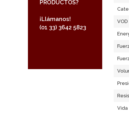
PRODUCTOS?
Cate
¡Llámanos!
VOD 
(01 33) 3642 5823
Energ
Fuerz
Fuer
Volu
Pres
Resis
Vida 