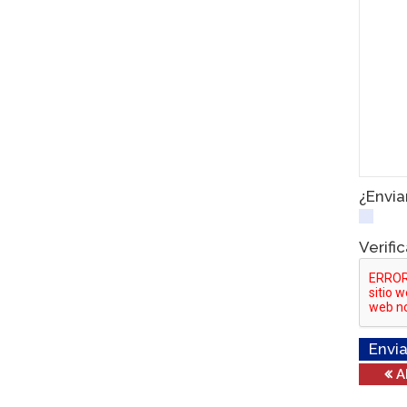
¿Envia
Verifi
Envia