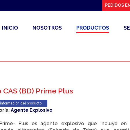
PEDIDOS EN
INICIO
NOSOTROS
PRODUCTOS
SE
 CAS (BD) Prime Plus
 información del producto
oría:
Agente Explosivo
Prime- Plus es agente explosivo que incluye en 
lación aligerantes (Salvado de Trigo) que permi