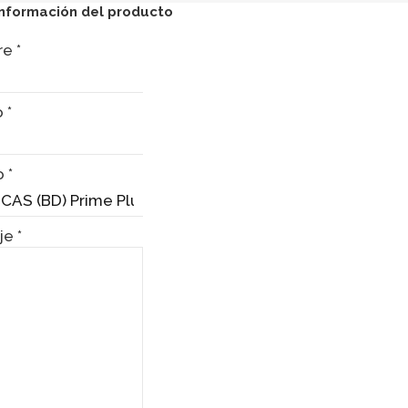
información del producto
re
*
o
*
o
*
je
*