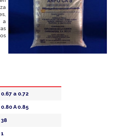
iza
es,
s a
ras
nos
0.67 a 0.72
0.80 A 0.85
38
1