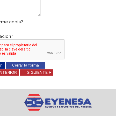
rme copia?
cación
*
r
Cerrar la forma